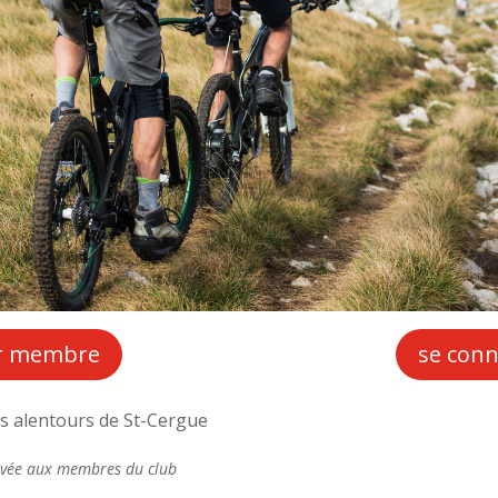
ir membre
se conn
les alentours de St-Cergue
servée aux membres du club